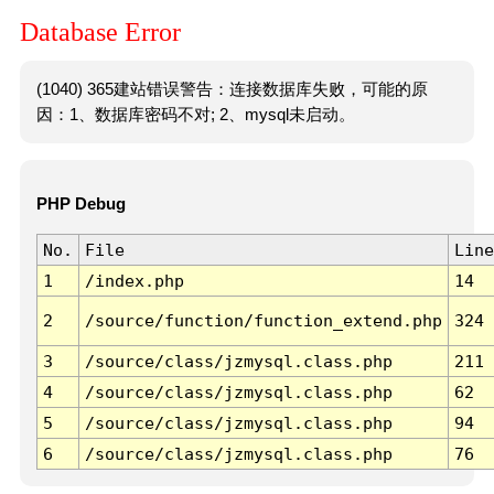
Database Error
(1040) 365建站错误警告：连接数据库失败，可能的原
因：1、数据库密码不对; 2、mysql未启动。
PHP Debug
No.
File
Line
1
/index.php
14
2
/source/function/function_extend.php
324
3
/source/class/jzmysql.class.php
211
4
/source/class/jzmysql.class.php
62
5
/source/class/jzmysql.class.php
94
6
/source/class/jzmysql.class.php
76