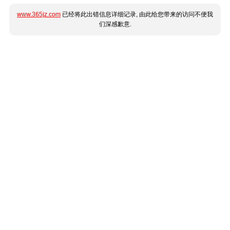
www.365jz.com
已经将此出错信息详细记录, 由此给您带来的访问不便我
们深感歉意.