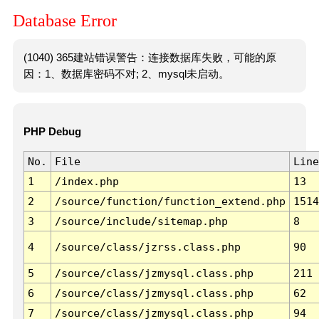
Database Error
(1040) 365建站错误警告：连接数据库失败，可能的原
因：1、数据库密码不对; 2、mysql未启动。
PHP Debug
No.
File
Line
1
/index.php
13
2
/source/function/function_extend.php
1514
3
/source/include/sitemap.php
8
4
/source/class/jzrss.class.php
90
5
/source/class/jzmysql.class.php
211
6
/source/class/jzmysql.class.php
62
7
/source/class/jzmysql.class.php
94