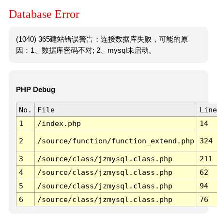
Database Error
(1040) 365建站错误警告：连接数据库失败，可能的原
因：1、数据库密码不对; 2、mysql未启动。
PHP Debug
No.
File
Line
1
/index.php
14
2
/source/function/function_extend.php
324
3
/source/class/jzmysql.class.php
211
4
/source/class/jzmysql.class.php
62
5
/source/class/jzmysql.class.php
94
6
/source/class/jzmysql.class.php
76