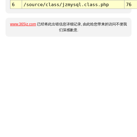
6
/source/class/jzmysql.class.php
76
www.365jz.com
已经将此出错信息详细记录, 由此给您带来的访问不便我
们深感歉意.