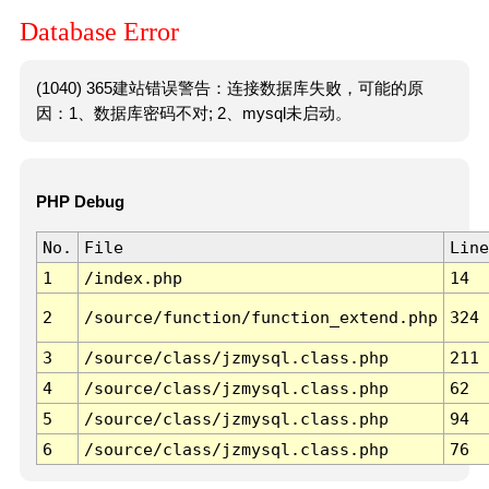
Database Error
(1040) 365建站错误警告：连接数据库失败，可能的原
因：1、数据库密码不对; 2、mysql未启动。
PHP Debug
No.
File
Line
1
/index.php
14
2
/source/function/function_extend.php
324
3
/source/class/jzmysql.class.php
211
4
/source/class/jzmysql.class.php
62
5
/source/class/jzmysql.class.php
94
6
/source/class/jzmysql.class.php
76